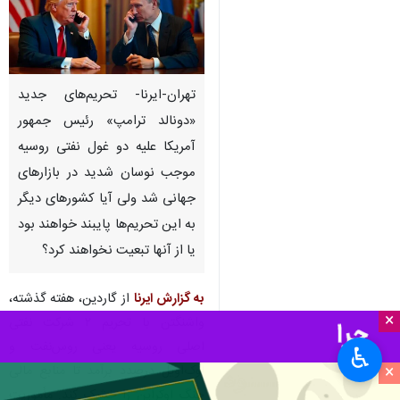
تهران-ایرنا- تحریم‌های جدید
«دونالد ترامپ» رئیس جمهور
آمریکا علیه دو غول نفتی روسیه
موجب نوسان شدید در بازارهای
جهانی شد ولی آیا کشورهای دیگر
به این تحریم‌ها پایبند خواهند بود
یا از آنها تبعیت نخواهند کرد؟
به گزارش ایرنا
از گاردین، هفته گذشته،
×
واشنگتن با تحریم ۲ شرکت نفتی
اصلی روسیه یعنی روس‌نفت و
♿︎
×
لوک‌اویل درصدد برآمد تا منابع مالی
جنگ اوکراین را خشک کند. مأموریت