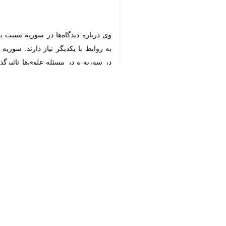
♿︎
تهران-ایرنا- تحلیلگر مسائل منطقه با
به منافع واقعی دو کشور ارتباط چندانی 
به گزارش
خبرنگار سیاست خارجی
ایرنا
، 
نظام بین‌الملل قرار گرفته‌اند، شاید
کشورهای غربی هم بود؛ در مقام رئیس‌جم
سفری که یکی از موضوعات آن از دیدگاه 
سوریه در ایران به فاصله کوتاهی از ای
درباره چارچوب روابط آینده تهران-دمشق 
استاد دانشگاه تهران درباره احتمال میا