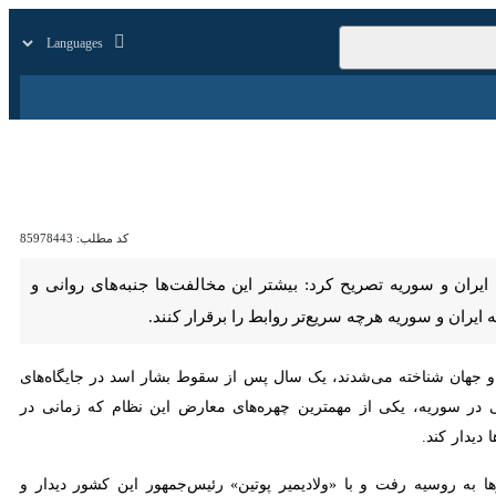
زار
زندگی
سایر
کد مطلب:
85978443