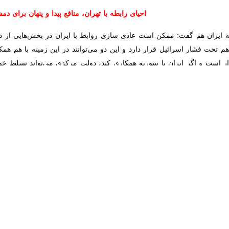
 اشاره به وجود برخی مخالفت‌ها در موضوع عادی‌سازی روابط میان ایران و سو
ندارد. منافع ملی و امنیت دو کشور اقتضا می‌کند که ایران و سوریه هرچه سریع‌ت
سه کشوری که پیش از این به عنوان سه هم‌پیمان استراتژیک در منطقه و جها
 کمتر کسی می‌توانست تصور کند که پس از سقوط نظامی سیاسی در سوریه، یکی 
هور به کشورهای مختلف سفر و با مقامات آن‌ها دیدار کند.
«احمد الشرع» رئیس‌جمهور خود خوانده سوریه ۲۳ مهر ماه سال جاری در یکی از مهمترین این
شمار زیادی از تحلیلگران موضوع آینده روابط ایران و سوریه در دوره جدید 
ن سفر، گمانه‌زنی‌ها درباره روابط ایران و سوریه و نقش روسیه در آینده ای
و الزامات آن، با «سید هادی برهانی» استاد دانشگاه و تحلیلگر مسائل منطقه 
نقش‌آفرینی روسیه در احیای رابطه تهران-دم
نجیگری روسیه در روابط ایران و سوریه با توجه به سفرهای اخیر رئیس‌جمهور 