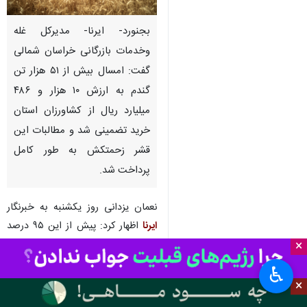
بجنورد- ایرنا- مدیرکل غله
وخدمات بازرگانی خراسان شمالی
گفت: امسال بیش از ۵۱ هزار تن
گندم به ارزش ۱۰ هزار و ۴۸۶
میلیارد ریال از کشاورزان استان
خرید تضمینی شد و مطالبات این
قشر زحمتکش به طور کامل
پرداخت شد.
نعمان یزدانی روز یکشنبه به خبرنگار
ایرنا
اظهار کرد: پیش از این ۹۵ درصد
از مطالبات گندم کاران استان بابت
×
تحویل محصول خود به دولت
♿︎
پرداخت شده بود که پنج درصد
×
باقیمانده اخیرا پرداخت شد.