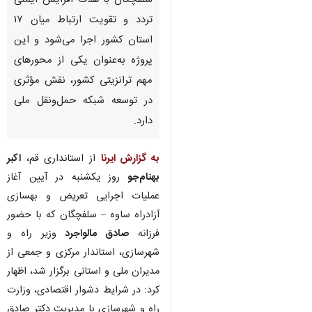
سلفچگان با هدف افزایش ایمنی
تردد و تقویت ارتباط میان ۱۷
استان کشور اجرا می‌شود و این
پروژه به‌عنوان یکی از محورهای
مهم ترانزیتی کشور، نقش مؤثری
در توسعه شبکه حمل‌ونقل ملی
دارد.
به گزارش ایرنا
از استانداری قم،
اکبر
بهنام‌جو
روز یکشنبه در آیین آغاز
عملیات اجرایی تعریض و بهسازی
آزادراه ساوه – سلفچگان که با حضور
فرزانه
صادق مالواجرد
وزیر راه و
شهرسازی، استاندار مرکزی و جمعی از
مدیران ملی و استانی برگزار شد، اظهار
کرد: در شرایط دشوار اقتصادی، وزارت
راه و شهرسازی با مدیریت دکتر صادق