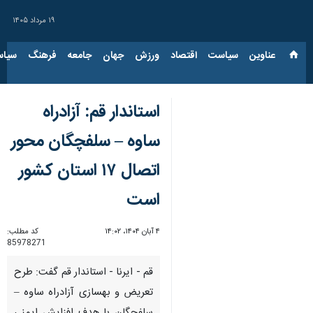
۱۹ مرداد ۱۴۰۵
عناوین‌
سیاست
اقتصاد
ورزش
جهان
جامعه
فرهنگ
سیاس
استاندار قم: آزادراه
ساوه – سلفچگان محور
اتصال ۱۷ استان کشور
است
۴ آبان ۱۴۰۴، ۱۴:۰۲
کد مطلب:
85978271
قم - ایرنا - استاندار قم گفت: طرح
تعریض و بهسازی آزادراه ساوه –