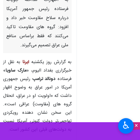
به اظهارات مداخله جویانه
فرستاده رئیس جمهور آمریکا
درباره سلاح مقاومت خبر داد و
افزود: گروه های مقاومت تاکید
می‌کنند که فقط براساس منافع
ملی عراق تصمیم می‌گیرند.
به گزارش روز یکشنبه
ایرنا
به نقل از
خبرگزاری بغداد الیوم، «
مارک ساویا
»
فرستاده
دونالد ترامپ
رئیس جمهوری
آمریکا در امور عراق به وضوح اظهار
داشت که «اولویت او در عراق، انحلال
گروه های (مقاومت) عراقی است».
این سخن نشان دهنده رویکردی
تهاجمی‌تر دولت کنونی آمریکا نسبت
♿︎
×
به دولت‌های قبلی این کشور است.