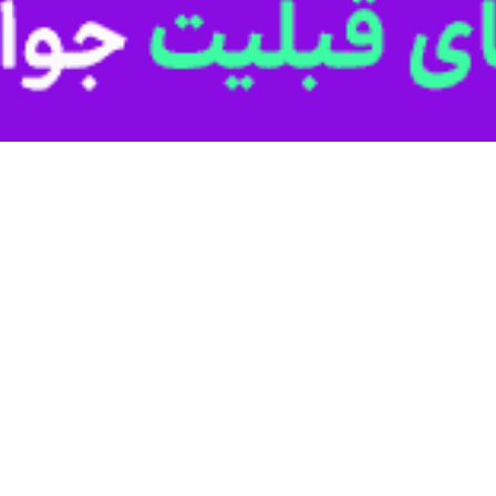
ایلام - ایرنا - در آیین قرعه
، آیین قرعه‌کشی فصل تازه رقا
قالات، مدیران تیم‌ها و اصحاب رسانه در سرسرای همایش‌های مرکز ملی فوتبال ب
ر گروه خود با تیم‌های «پادما یدک اصفهان»، «زاگرس کهگیلویه»، «خیبرنوین 
تارگان مکران بندرکلاهی میناب»، «ایران‌جوان خورموج» و «سیبه کوخرد بست»
۱۴۰–۱۴۰۵ با حضور ۳۶ تیم در قالب سه گروه ۱۲ تیمی برگزار می‌شود.
 دسته دوم صعود می‌کنند و چهار تیم از هر گروه (در مجموع ۱۲ تیم) به لیگ دسته چهار سقوط خواهند کرد.
هفتم آبان‌ ۱۴۰۴ اعلام شده است.