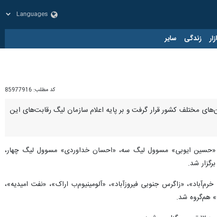
زار
زندگی
سایر
کد مطلب:
85977916