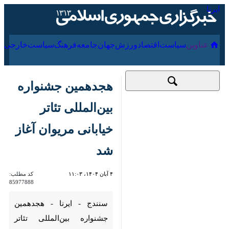
۱۷ مرداد ۱۴۰۵
عناوین‌
سیاست
اقتصاد
ورزش
جهان
جامعه
فرهنگ
سیا
هجدهمین جشنواره
بین‌المللی تئاتر خیابانی
مریوان آغاز شد
۴ آبان ۱۴۰۴، ۱۱:۰۳
کد مطلب:
85977888
سنندج - ایرنا - هجدهمین
جشنواره بین‌المللی تئاتر خیابانی
مریوان، با حضور پرشور مردم و
هنرمندان از امروز یکشنبه چهارم