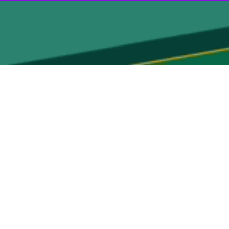
ستان در حال اجراست اما برخی کارشناسان با بررسی این روش بومی نسبت
، منطقه سیستان یکی از کانون‌های فعال و بحرانی فرسایش بادی در کشور است؛ جایی که شدت و استمرار بادهای ۱۲۰ روزه همراه با خشکسالی‌های پی‌درپی و خشک‌شدن تالاب
اب هامون، نزدیک به پنج هزار کیلومتر مربع از زمین‌های هموار به سطحی
، «
بادشکن‌های گِلی ترکیب‌شده با سرشاخه‌ها
» است که به‌صورت دیوارهایی
 ارتفاع حدود ۱.۲ متر در بستر هامون ساخته می‌شود، طراحان این پروژه معتقدند که چنین دیوارهایی می‌تواند تا ۱۰ برابر ارتفاع خود از شدت باد بکاهد و با به دام انداختن ماسه‌ها از گسترش
رشناسان، این اقدام محدود بدون احیای تالاب هامون و مدیریت جامع
پرسش هایی نیز در این میان مطرح است از جمله اینکه آیا چنین موانع کوتاه و کم‌تخلخلی در برابر بادهایی که گاه سرعت آنها به بیش از ۱۴۰ کیلومتر بر ساعت می‌رسد، می‌تواند نقش حفاظتی
 نگاه جامع‌تری در سطح حوضه آبریز و بستر خشک هامون دنبال شود.