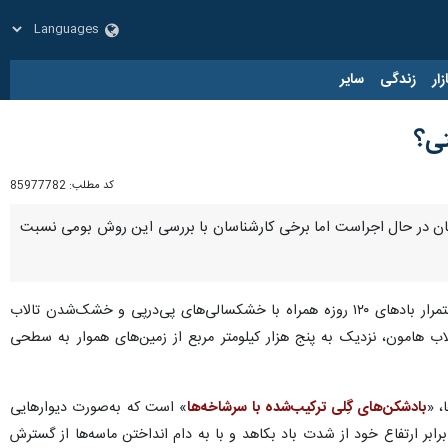
زار
زندگی
سایر
تی؟
کد مطلب:
85977782