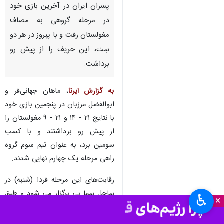
پسران ایران در آخرین بازی خود
در مرحله گروهی به مصاف
مغولستان رفت و با پیروز در هر دو
سِت، این حریف را از پیش رو
برداشت.
به گزارش ایرنا
، ماهان جهانی‌فر و
ابوالفضل مرزبان در پنجمین بازی خود
با نتایج ۲۱ - ۱۴ و ۲۱ - ۹ مغولستان را
از پیش رو برداشتند و با کسب
سومین برد، به عنوان تیم سوم گروه
راهی مرحله یک چهارم نهایی شدند.
رقابت‌های این مرحله فردا (شنبه) در
ساحل سما بِی برگزار می شود و طبق
♿︎
×
برنامه تیم ملی ایران باید به مصاف
تیم اندونزی برود. اندونزی در مرحله