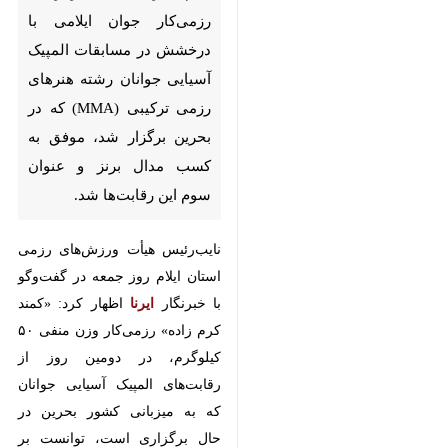
در مسابقات المپیک آسیایی
جوانان رشته هنرهای رزمی ترکیبی
(MMA) که در بحرین برگزار شد،
موفق به کسب مدال برنز و عنوان
سوم این رقابت‌ها شد.
نایب‌رئیس هیأت ورزش‌های رزمی
استان ایلام روز جمعه در گفت‌وگو با
خبرنگار
ایرنا
اظهار کرد: «کمند کرم
زاده» رزمی‌کار وزن منفی ۵۰ کیلوگرم،
در دومین روز از رقابت‌های المپیک
آسیایی جوانان که به میزبانی کشور
بحرین در حال برگزاری است، توانست
×
بر سکوی سوم رشته MMA در این
دوره از رقابت‌های قرار گیرد.
♿︎
×
سیده زهرا موسوی‌سرشت
افزود: کرم