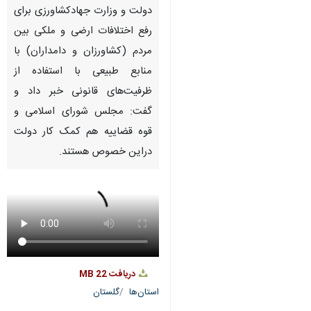
Pause
Play
00:00
00:00
♿︎