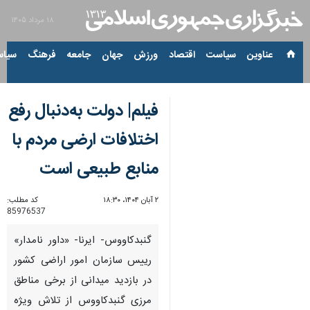
۱۸ مرداد ۱۴۰۵
عناوین‌
سیاست
اقتصاد
ورزش
جهان
جامعه
فرهنگ
سیاس
فیلم| دولت به‌دنبال رفع
اختلافات ارضی مردم با
منابع طبیعی است
۲ آبان ۱۴۰۴، ۱۸:۳۰
کد مطلب:
85976537