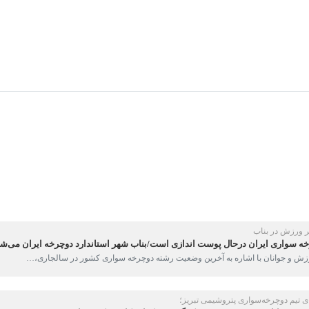
رزش در بناب
سواری ایران درحال پوست اندازی است/بناب شهر استاندارد دوچرخه ایران می‌شود
رزش و جوانان با اشاره به آخرین وضعیت رشته دوچرخه سواری کشور در سالجاری،…
تیم دوچرخه‌سواری پتروشیمی تبریز؛
ت جوانان و صدرنشینی در رنکینگ تیمی کراس‌کانتری کوهستان