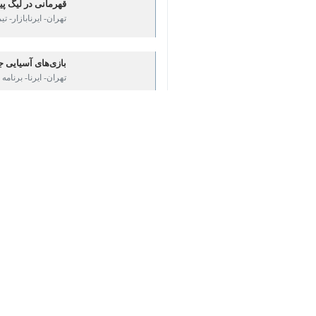
تهران- ایرنابازار- تی
♿︎
بازی‌های آسیایی جوان
تهران- ایرنا- برنامه مسابقات سومی
×
نظر شما
*
لطفا متن تصویر را در جعبه متن وارد کنید