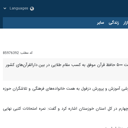
زار
زندگی
سایر
کد مطلب:
85976392
دزفول-ایرنا- مدیر آموزش و پرورش دزفول گفت: دارالقرآن خاتم الانبیاء دزفول با جذب چهار هزار دانش آموز و تربیت ۵۰۰ حافظ قرآن موفق به کسب مقام طلایی در بین دارالقرآن‌های کشور
رورشی آموزش و پرورش دزفول به همت خانواده‌های فرهنگی و تلاشگران حوزه
م در کل استان خوزستان اشاره کرد و گفت: نمره امتحانات کتبی نهایی