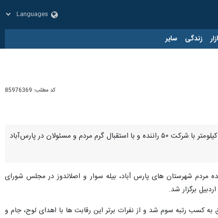
زار
زندگی
سایر
کد مطلب:
85976369
پارس‌آباد - ایرنا - نخستین مسابقه اتومبیلرانی (رالی ) با خانواده، با شعار " نه به تصادفات" در مسافتی به طول ۷۰ کیلومتر با شرکت ۵۰ راننده و با استقبال گرم مردم و مسئولان در پارس‌آباد
اینده مردم شهرستان های پارس آباد، بیله سوار و اصلاندوز در مجلس شورای
ردبیل برگزار شد.
به کسب رتبه سوم شد و از نفرات برتر این رقابت ها با اهدای لوح، جام و