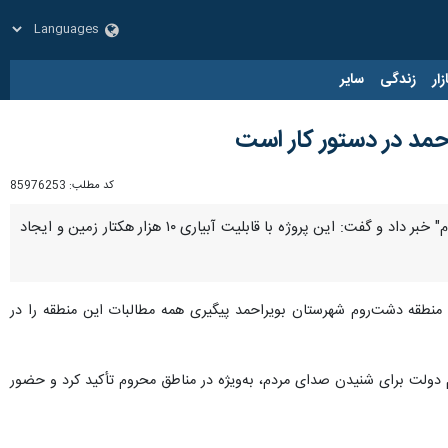
زار
زندگی
سایر
حمد در دستور کار است
کد مطلب:
85976253