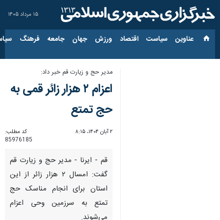
۱۵ مرداد ۱۴۰۵
عناوین‌
سیاست
اقتصاد
ورزش
جهان
جامعه
فرهنگ
سیاس
مدیر حج و زیارت قم خبر داد:
اعزام ۲ هزار زائر قمی به
حج تمتع
۲ آبان ۱۴۰۴، ۸:۱۵
کد مطلب:
85976185
قم - ایرنا - مدیر حج و زیارت قم
گفت: امسال ۲ هزار زائر از این
استان برای انجام مناسک حج
تمتع به سرزمین وحی اعزام
می‌شوند.