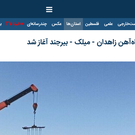
ت‌خارجی
علمی
فلسطین
استان‌ها
عکس
چندرسانه‌ای
ایرنا TV
با
‌آهن زاهدان - میلک - بیرجند آغاز شد