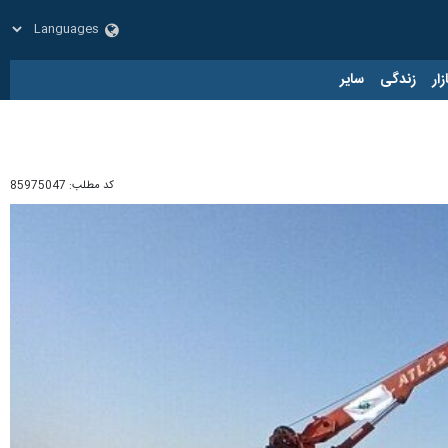
زار
زندگی
سایر
کد مطلب:
85975047