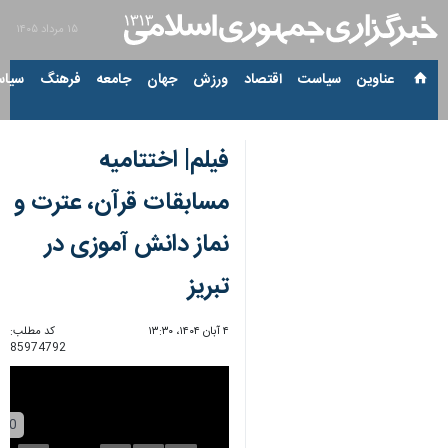
۱۵ مرداد ۱۴۰۵
عناوین‌
سیاست
اقتصاد
ورزش
جهان
جامعه
فرهنگ
سیاس
فیلم| اختتامیه
مسابقات قرآن، عترت و
نماز دانش آموزی در
تبریز
۴ آبان ۱۴۰۴، ۱۳:۳۰
کد مطلب:
85974792