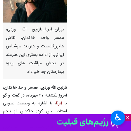
تهران_ایرنا_نازنین الله وردی،
همسر واحد خاکدان، نقاش
هایپررئالیست و هنرمند سرشناس
ایرانی، از ادامه بستری این هنرمند
در بخش مراقبت های ویژه
بیمارستان جم خبر داد.
نازنین الله وردی
، همسر
واحد خاکدان
،
امروز یکشنبه ۲۷ مهرماه، در گفت و گو
با
ایرنا
، با اشاره به وضعیت عمومی
استاد، بیان کرد: خاکدان از پنجم
♿︎
×
مهرماه در بیمارستان جم بستری و
نزدیک به دو هفته، در آی سیو، بدون