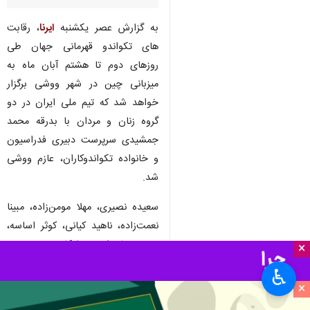
به گزارش عصر یکشنبه
ایرنا
، رقابت
های تکواندو قهرمانی جهان طی
روزهای دوم تا هشتم آبان ماه به
میزبانی چین در شهر ووشی برگزار
خواهد شد که تیم ملی ایران در دو
گروه زنان و مردان با بدرقه محمد
جمشیدی سرپرست دبیری فدراسیون
و خانواده تکواندوکاران، عازم ووشی
شد.
سعیده نصیری، مهلا مومن‌زاده، مبینا
نعمت‌زاده، ناهید کیانی، کوثر اساسه،
نسترن ولی‌زاده و ملیکا میرحسینی در
×
گروه زنان و مهدی رزمیان، ابوالفضل
♿︎
زندی، مهدی حاجی‌موسائی،
×
محمدصادق دهقانی، امیرسینا