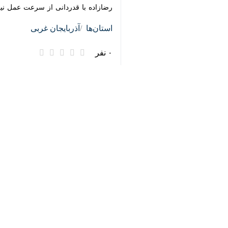
فرزین رضا زاده روز یکشنبه در گفت وگو
آزادگان ارومیه، ۱۰ نفر دچار مصدومیت شدند.
♿︎
×