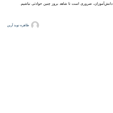
انش‌آموزان با خودروی سواری ریو در مسیر فلکه درستکار به سمت چهارراه