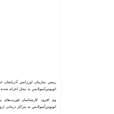
ارومیه - ایرنا - رییس اورژانس آذربایجان غربی گ