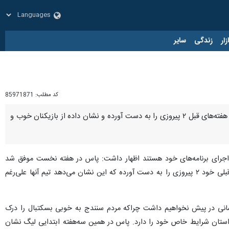
زار
زندگی
سایر
کد مطلب:
85971871
تهران- ایرنا- سرمربی تیم بسکتبال طبیعت با اشاره به اینکه پاس کردستان تیم خوب و باانگیره‌ای گفت: این تیم در هفته‌های قبل ۲ پیروزی را به دست آورده و نشان داده از بازیکنان خوب و
 و اجرای برنامه‌های خود هستند اظهار داشت: پاس در هفته‌ نخست موفق شد
مهگل البرز را شکست دهد و در بازی دوم نیز در سنندج تیم رعد پدافند اصفهان را از پیش‌رو برداشت و از سه بازی قبلی خود ۲ پیروزی را به دست آورده‌ که این نشان می‌دهد تیم آنها علی‌رغم
سانی در پیش نخواهیم داشت چراکه مردم سنندج به خوبی بسکتبال را درک
ین استان شرایط خاص خود را دارد. پاس در همین سه‌هفته ابتدایی لیگ نشان