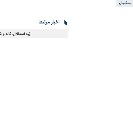
بسکتبال
اخبار مرتبط
♿︎
بُرد استقلال، کاله و
×
تهران- ایرنا- هفته سو
لیگ برتر بسکتبال؛
استقلال به صخره پال
تهران- ایرنا- هفته س
آشتی کاله با برد؛ بر
آمل- ایرنا- تیم بسکت