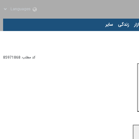
زار
زندگی
سایر
کد مطلب:
85971868