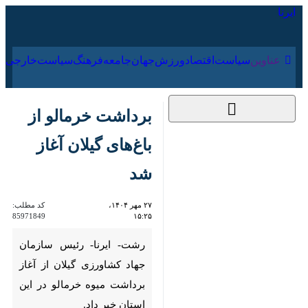
۱۷ مرداد ۱۴۰۵
عناوین‌
سیاست
اقتصاد
ورزش
جهان
جامعه
فرهنگ
سیا
برداشت خرمالو از
باغ‌های گیلان آغاز شد
۲۷ مهر ۱۴۰۴، ۱۵:۲۵
کد مطلب:
85971849
رشت- ایرنا- رئیس سازمان جهاد
کشاورزی گیلان از آغاز برداشت
میوه خرمالو در این استان خبر
داد.
صالح محمدی
روز یکشنبه در