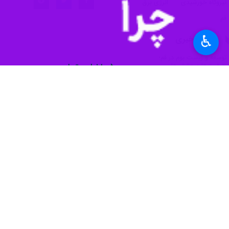
نیروگاه خورشیدی
انرژی برق
قم
♿︎
پروندهٔ خبری
توسعه و زیست بوم در قم؛
ظرفیت‌ها و چالش‌ها
اخبار مرتبط
مدیرکل نوسازی مدارس
قم در نصب سامانه‌ه
قم- ایرنا- مدیرکل نو
نظر شما