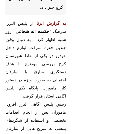
داخل خودرو با ‌۳۰ فقره سرقت
در شهرستان کرج خبر داد. ‌
به گزارش ایرنا
از پلیس البرز،
سرهنگ "
حکمت اله شجاعی
" روز
شنبه اظهار کرد : به دنبال وقوع
چندین فقره سرقت لوازم داخل
خودرو در یکی از نقاط شهرستان
کرج بررسی موضوع با هدف
دستگیری سارق یا سارقان احتمالی
به صورت ویژه در دستور کار
ماموران پایگاه یکم پلیس آگاهی
استان قرار گرفت.
×
رییس پلیس آگاهی البرز افزود:
♿︎
ماموران پس از انجام اقدامات
×
تخصصی و استفاده از شگردهای