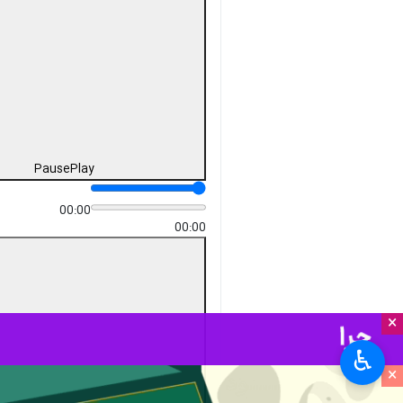
Pause
Play
00:00
00:00
×
♿︎
×