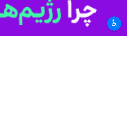
♿︎
حسن زاده اضافه کرد: انار شیرین، می‌خو
وی با بیان اینکه انار سردشت بیشتر به 
به
گزارش ایرنا
سالانه هزاران تن انواع انگور، گردو، با
بیشتر بخوانید
بيش از 900 تن انار از باغات سردشت برداشت مي شود
برداشت انار از باغ‌های جنوب آذرب
آغاز برداشت یاقوت سرخ زاگرس از 