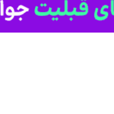
ش، انار ترش، انار باپوست سفید جزو ارقام‌های انار شهرستان هستند.
صورت تازه خوری مصرف می شود، افزود: در برخی مناطق انار را فراوری کرده و سا
شه
دام، انجیر، سقز و انواع گیاهان دارویی در این شهرستان استحصال و روانه بازا
ایجان غربی آغاز شد
باغات کرمانشاه