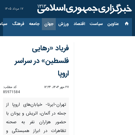
۱۷ مرداد ۱۴۰۵
عناوین‌
سیاست
اقتصاد
ورزش
جهان
جامعه
فرهنگ
سیاس
فریاد «رهایی
فلسطین» در سراسر
اروپا
۲۷ مهر ۱۴۰۴، ۱۲:۲۴
کد مطلب:
85971584
تهران-ایرنا- خیابان‌های اروپا از
جمله در آلمان، اتریش و یونان با
حضور هزاران نفر به صحنه
تظاهرات در ابراز همبستگی و