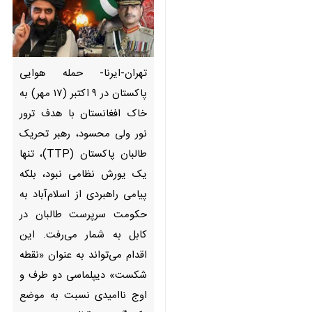
تهران-ایرنا- حمله هوایی پاکستان
در ۹ اکتبر (۱۷ مهر) به خاک
افغانستان با هدف ترور نور ولی
محسود، رهبر تحریک طالبان
پاکستان (TTP)، تنها یک یورش
نظامی نبود، بلکه پیامی راهبردی از
اسلام‌آباد به حکومت سرپرست
طالبان در کابل به شمار می‌رفت.
این اقدام می‌تواند به عنوان
«نقطه شکست» دیپلماسی دو
طرف و اوج ناامیدی نسبت به
×
موضع یکدیگر در قبال «تی‌تی‌پی»
♿︎
تحلیل شود.
×