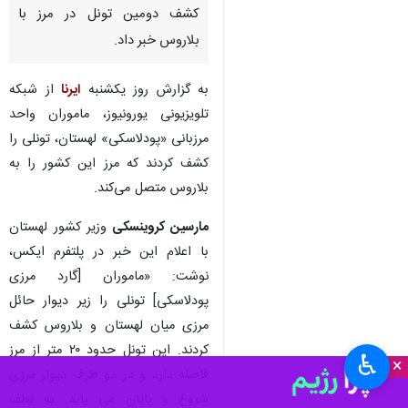
تهران- ایرنا- در میانه اتهام‌زنی
لهستان علیه مینسک برای گسیل
مهاجران به سوی مرزهای این
کشور عضو اتحادیه اروپا، ورشو از
کشف دومین تونل در مرز با
بلاروس خبر داد.
به گزارش روز یکشنبه
ایرنا
از شبکه
تلویزیونی یورونیوز، ماموران واحد
مرزبانی «پودلاسکی» لهستان، تونلی را
کشف کردند که مرز این کشور را به
بلاروس متصل می‌کند.
مارسین کروینسکی
وزیر کشور لهستان
با اعلام این خبر در پلتفرم ایکس،
♿︎
×
نوشت: «ماموران [گارد مرزی
پودلاسکی] تونلی را زیر دیوار حائل