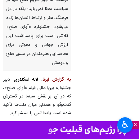
نوشت: ما باور داریم صلح تنها در
سیاست معنا نمی‌یابد؛ بلکه در دل
فرهنگ، هنر و ارتباط انسان‌ها زاده
می‌شود. جشنواره «آوای صلح»
تلاشی است برای پاسداشت این
ارزش جهانی و دعوتی برای
هم‌صدایی هنرمندان در مسیر صلح
و دوستی.
به گزارش ایرنا
،
لاله اسکندری
دبیر
جشنواره بین‌المللی فیلم «آوای صلح»،
که در آن بر نقش سینما در گسترش
گفت‌وگو و همدلی میان ملت‌ها تأکید
شده است یادداشتی را منتشر کرد.
♿︎
×
«در جهانی که بیش از همیشه به
گفت‌وگو، درک متقابل و همزیستی