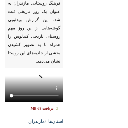
Pause
Play
00:00
00:00
♿︎