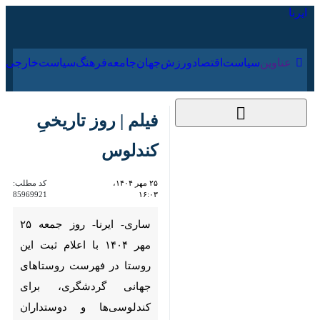
۱۶ مرداد ۱۴۰۵
عناوین‌
سیاست
اقتصاد
ورزش
جهان
جامعه
فرهنگ
فیلم | روز تاریخیِ
کندلوس
۲۵ مهر ۱۴۰۴، ۱۶:۰۳
کد مطلب:
85969921