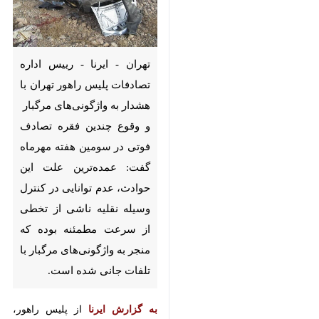
تهران - ایرنا - رییس اداره
تصادفات پلیس راهور تهران با
هشدار به واژگونی‌های مرگبار و
وقوع چندین فقره تصادف فوتی در
سومین هفته مهرماه گفت:
عمده‌ترین علت این حوادث، عدم
توانایی در کنترل وسیله نقلیه ناشی
از تخطی از سرعت مطمئنه بوده
که منجر به واژگونی‌های مرگبار با
تلفات جانی شده است.
×
به گزارش ایرنا
از پلیس راهور، سرهنگ
رابعه جوانبخت روز جمعه درباره
♿︎
×
تصادفات هفته گذشته اظهار کرد:
تصادف اول حدود ساعت ۸ و ۴۹