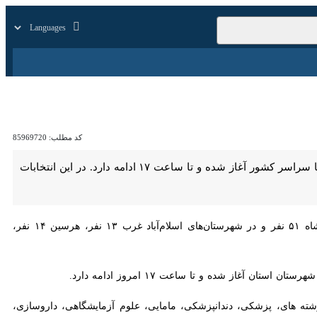
زار
زندگی
سایر
کد مطلب:
85969720
کرمانشاه - ایرنا - نهمین دوره انتخابات هیأت‌مدیره‌ نظام پزشکی استان کرمانشاه از امروز جمعه همزمان با سراسر کشور آغاز شده و تا ساعت ۱۷ ادامه دارد. در این انتخابات ۱۱۶ نفر در استان
توضیح داد که در کرمانشاه ۵۱ نفر و در شهرستان‌های اسلام‌آباد غرب ۱۳ نفر، هرسین ۱۴ نفر، سرپل‌ذهاب ۱۶ نفر
ای، پزشکی، دندانپزشکی، مامایی، علوم آزمایشگاهی، داروسازی، کارشناسان