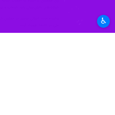
وی همچنین با اشاره به اهمیت مقابله 
شرکت‌های دانش‌بنیان باید خدمات و تول
نماینده مردم استان بوشهر در مجلس خبر
♿︎
ملی در جامعه تقویت گردد.
حسینی بوشهری گفت: امروز بیش از هر زما
استان‌ها
بوشهر
۰ نفر
برچسب‌ها
جامعه مدرسین حوزه علمیه قم
انقلاب اسلامی ایران
مجلس خبرگان رهبری