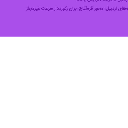
اردبیل - ایرنا - رئیس مرکز م
برنگار
ایرنا
افزود: این تعداد تخلف توسط ۶۶ سامانه ث
ف سرعت غیرمجاز شدند.
اضافه کرد: میانگین سرعت متوسط استان ۷۳ 