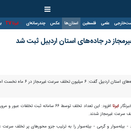
ت‌خارجی
علمی
فلسطین
استان‌ها
عکس
چندرسانه‌ای
ایرنا TV
با