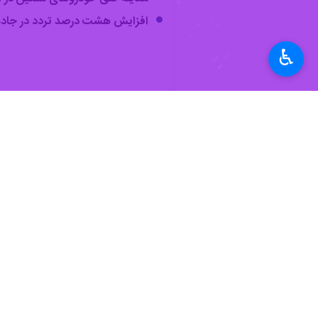
دوربین‌های نظارت جاده ای
♿︎
رانندگان است.
امید نسیمی روز جمعه در گفت و گو با خ
استان هشت درصد رانندگان مرتکب تخل
ثبت شد.
رئیس
مرکز مدیریت راه‌های استان اردبیل
در جاده‌ها توجه کنند.