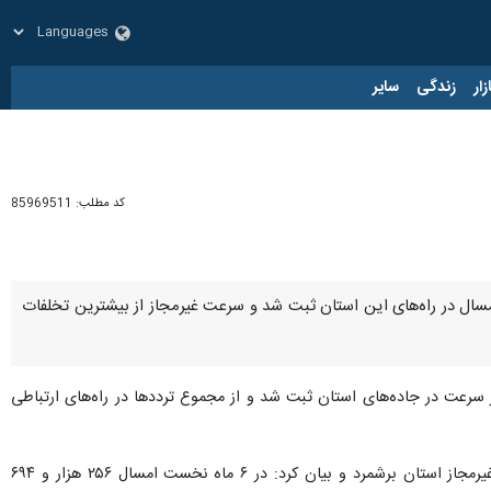
زار
زندگی
سایر
کد مطلب:
85969511