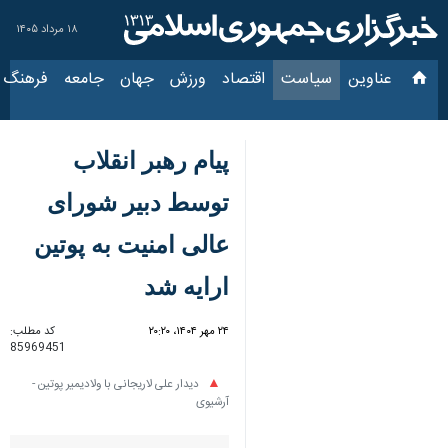
۱۸ مرداد ۱۴۰۵
عناوین‌
سیاست
اقتصاد
ورزش
جهان
جامعه
فرهنگ
سیاس
پیام رهبر انقلاب توسط
دبیر شورای عالی امنیت
به پوتین ارایه شد
۲۴ مهر ۱۴۰۴، ۲۰:۲۰
کد مطلب:
85969451
دیدار علی لاریجانی با ولادیمیر پوتین -
آرشیوی
تهران- ایرنا- دبیر شورای عالی
امنیت ملی در سفری یک روزه به