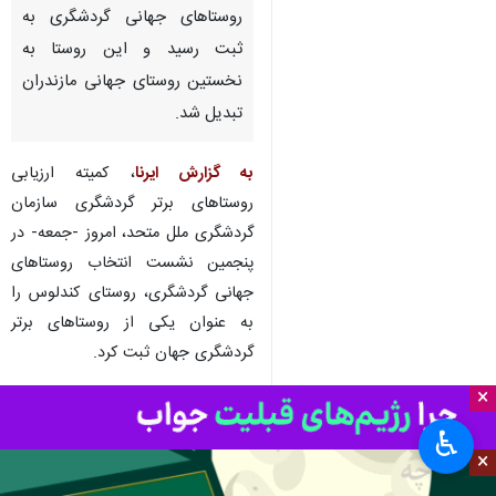
ساری- ایرنا- نام روستای کندلوس
از توابع بخش کجور شهرستان
نوشهر با تایید ارزیابان سازمان
گردشگری ملل متحد در فهرست
روستاهای جهانی گردشگری به
ثبت رسید و این روستا به
نخستین روستای جهانی مازندران
تبدیل شد.
به گزارش ایرنا
، کمیته ارزیابی
روستاهای برتر گردشگری سازمان
×
گردشگری ملل متحد، امروز -جمعه- در
♿︎
پنجمین نشست انتخاب روستاهای
×
جهانی گردشگری، روستای کندلوس را