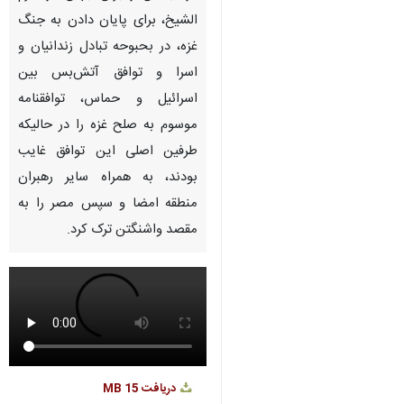
Pause
Play
00:00
00:00
♿︎