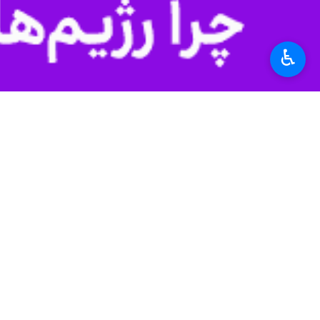
♿︎
تهران- ایرنا- مدیرکل پارلمانی و قوا
سایر رفتارهای مجرمانه، هیچ مانعی و
به گزارش سیاست خارجی
ایرنا
،
حسین ن
ایرانیان خارج از کشور با دکتر عراقچی،
«نشست مشترک فراکسیون حمایت از ایرانیان خارج 
نوش آبادی در توضیح اظهارات وزیر امور
متقابل، اولین گام در جهت حل مسائل و
وی ادامه داد: با وجود مشکلات و برخ
تجاوز بیگانگان و دشمنی و نفرت از صهیونیست ها در جنگ ۱۲ روزه، فصل مشترک ه
نوش آبادی خاطر نشان کرد: بهره‌مندی
تقویت مشارکت ایرانیان خارج از کشور