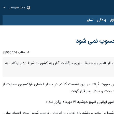
زار
زندگی
سایر
 محسوب نمی شود
کد مطلب:
85966474