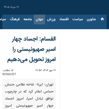
۱۷ مرداد ۱۴۰۵
عناوین‌
سیاست
اقتصاد
ورزش
جهان
جامعه
فرهنگ
سیاس
القسام: اجساد چهار
اسیر صهیونیستی را
امروز تحویل می‌دهیم
۲۱ مهر ۱۴۰۴، ۱۷:۵۶
کد مطلب:
85966357