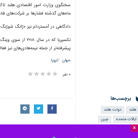
تهران-ایرنا- دولت هلند کنترل شرکت چ
×