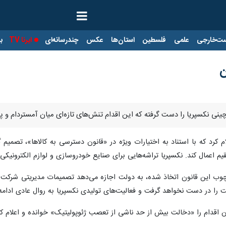
ت‌خارجی
علمی
فلسطین
استان‌ها
عکس
چندرسانه‌ای
ایرنا TV
با
ن