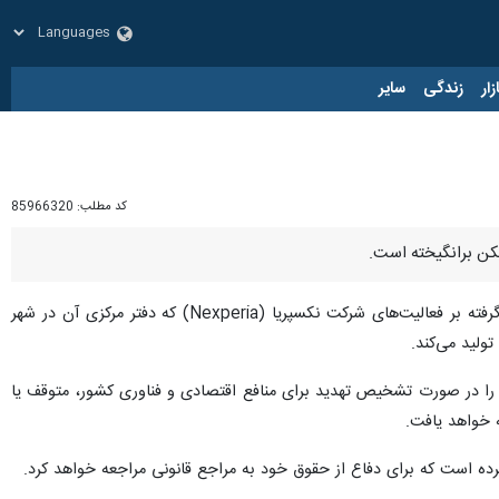
زار
زندگی
سایر
کد مطلب:
85966320