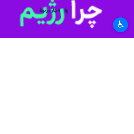
به گزارش ایرنا
نایمخن این کشور قرار دارد، نظارت مستقی
♿︎
این تصمیم که برای نخستین بار در چار
لغو کند. با این حال، دولت مالکیت شرک
وینگ‌تک شرکت چینی مالک نکسپریا، این 
سخنگوی وزارت امور اقتصادی هلند تاک
ماه‌های گذشته فشارها بر شرکت‌های فناوری چینی را افزایش داد
دادگاهی در آمستردام نیز «ژانگ شوژنگ»
پیشرفته‌تر از جمله نیمه‌هادی‌های نیز فعا
جهان
اروپا
۰ نفر