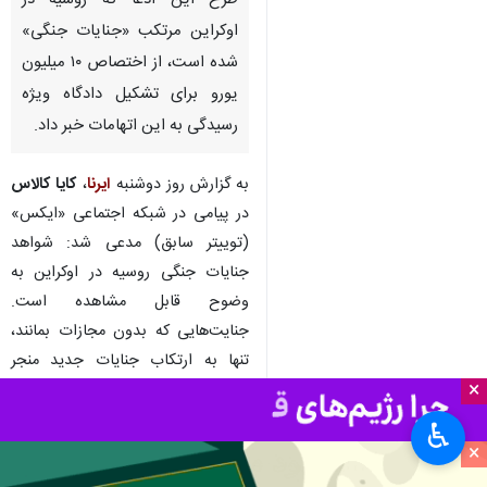
طرح این ادعا که روسیه در
اوکراین مرتکب «جنایات جنگی»
شده است، از اختصاص ۱۰ میلیون
یورو برای تشکیل دادگاه ویژه
رسیدگی به این اتهامات خبر داد.
به گزارش روز دوشنبه
ایرنا
،
کایا کالاس
در پیامی در شبکه اجتماعی «ایکس»
(توییتر سابق) مدعی شد: شواهد
جنایات جنگی روسیه در اوکراین به
وضوح قابل مشاهده است.
جنایت‌هایی که بدون مجازات بمانند،
تنها به ارتکاب جنایات جدید منجر
×
می‌شوند.
♿︎
مسوول سیاست خارجی اتحادیه اروپا
×
افزود: «امروز، نخستین مبلغ ۱۰ میلیون