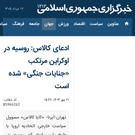
۱۷ مرداد ۱۴۰۵
عناوین‌
سیاست
اقتصاد
ورزش
جهان
جامعه
فرهنگ
سیاس
ادعای کالاس: روسیه در
اوکراین مرتکب
«جنایات جنگی» شده
است
۲۱ مهر ۱۴۰۴، ۱۵:۴۸
کد مطلب:
85966262
تهران-ایرنا- «کایا کالاس» مسوول
سیاست خارجی اتحادیه اروپا با