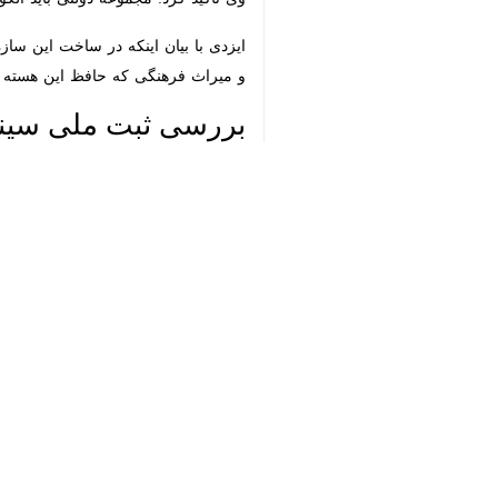
ایزدی با بیان اینکه در ساخت این سا
میراث فرهنگی که حافظ این هسته ارزشم
♿︎
بررسی ثبت ملی سینما ن
×
شود تا ضمن حفظ اصالت تاریخی خود، به
ساخت یک سازه بلندمرتبه در دل بافت تا
طبقات اضافی متوقف شده است.
استان‌ها
کرمان
۳ نفر
برچسب‌ها
ساخت و ساز
کرمان