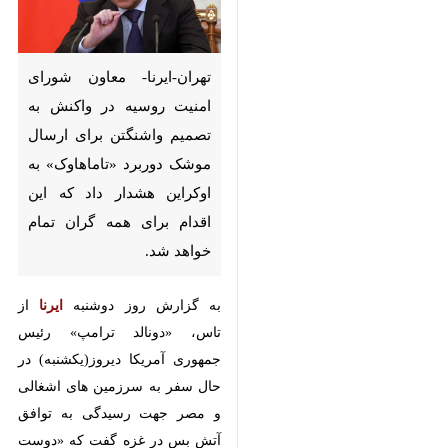
تهران-ایرنا- معاون شورای
امنیت روسیه در واکنش به
تصمیم واشنگتن برای ارسال
موشک دوربرد «تاماهاوک» به
اوکراین هشدار داد که این اقدام
برای همه گران تمام خواهد شد.
به گزارش روز دوشنبه
ایرنا
از تاس،
«دونالد ترامپ» رئیس جمهوری
آمریکا دیروز(یکشنبه) در حال سفر به
سرزمین های اشغالی و مصر جهت
رسیدگی به توافق آتش بس در غزه
♿︎
گفت که «دوست دارد موشک‌های
تاماهاوک را ارسال کند.»