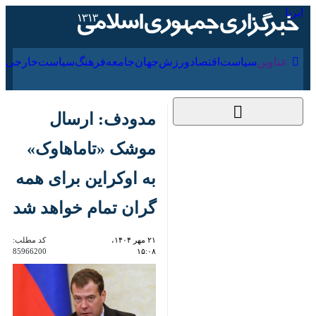
۱۸ مرداد ۱۴۰۵
عناوین‌
سیاست
اقتصاد
ورزش
جهان
جامعه
فرهنگ
سیا
مدودف: ارسال
موشک «تاماهاوک» به
اوکراین برای همه
گران تمام خواهد شد
۲۱ مهر ۱۴۰۴، ۱۵:۰۸
کد مطلب:
85966200