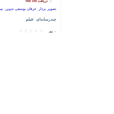
♿︎
×
Download