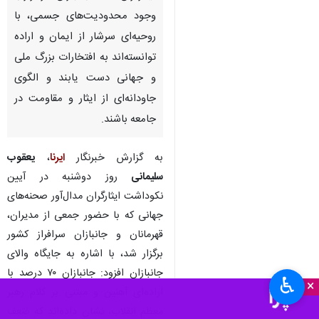
وجود محدودیت‌های جسمی، با
روحیه‌ای سرشار از ایمان و اراده
توانسته‌اند به افتخارات بزرگ ملی
و جهانی دست یابند و الگوی
جاودانه‌ای از ایثار و مقاومت در
جامعه باشند.
به گزارش خبرنگار
ایرنا
،
یعقوب
سلیمانی
روز دوشنبه در آیین
نکوداشت ایثارگران مدال‌آور صحنه‌های
جهانی که با حضور جمعی از مدیران،
قهرمانان و جانبازان سرافراز کشور
برگزار شد، با اشاره به جایگاه والای
جانبازان افزود: جانبازان ۷۰ درصد با
♿︎
×
اراده‌ای آهنین و مبتنی بر کلام رهبر
معظم انقلاب، نشان داده‌اند که ضعف