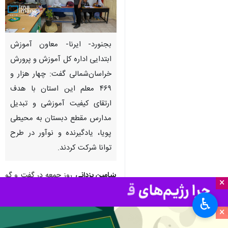
بجنورد- ایرنا- معاون آموزش
ابتدایی اداره کل آموزش و پرورش
خراسان‌شمالی گفت: چهار هزار و
۴۶۹ معلم این استان با هدف
ارتقای کیفیت آموزشی و تبدیل
مدارس مقطع دبستان به محیطی
پویا، یادگیرنده و نوآور در طرح
توانا شرکت کردند.
بنیامین یزدانی
روز جمعه در گفت و گو
×
با خبرنگار
ایرنا
اظهار کرد: طرح توانا
♿︎
شامل ۲۲ محور آموزشی که بخش
×
عمده آن بر مهارت‌های مشارکت‌محور،