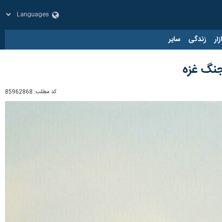
زار
زندگی
سایر
جنگ غزه
کد مطلب:
85962868